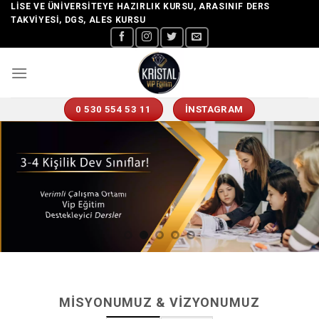
Skip
LISE VE ÜNIVERSITEYE HAZIRLIK KURSU, ARASINIF DERS
TAKVIYESI, DGS, ALES KURSU
to
content
0 530 554 53 11
İNSTAGRAM
MISYONUMUZ & VIZYONUMUZ