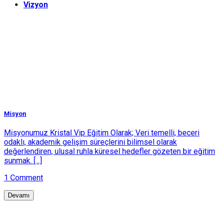
Vizyon
Misyon
Misyonumuz Kristal Vip Eğitim Olarak; Veri temelli, beceri
odaklı, akademik gelişim süreçlerini bilimsel olarak
değerlendiren, ulusal ruhla küresel hedefler gözeten bir eğitim
sunmak. [...]
1 Comment
Devamı