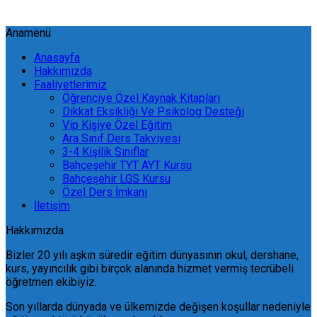
Anamenü
Anasayfa
Hakkımızda
Faaliyetlerimiz
Öğrenciye Özel Kaynak Kitapları
Dikkat Eksikliği Ve Psikolog Desteği
Vip Kişiye Özel Eğitim
Ara Sınıf Ders Takviyesi
3-4 Kişilik Sınıflar
Bahçeşehir TYT AYT Kursu
Bahçeşehir LGS Kursu
Özel Ders İmkanı
İletişim
Hakkımızda
Bizler 20 yılı aşkın süredir eğitim dünyasının okul, dershane,
kurs, yayıncılık gibi birçok alanında hizmet vermiş tecrübeli
öğretmen ekibiyiz.
Son yıllarda dünyada ve ülkemizde değişen koşullar nedeniyle