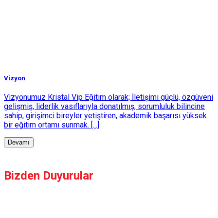
Vizyon
Vizyonumuz Kristal Vip Eğitim olarak; İletişimi güçlü, özgüveni
gelişmiş, liderlik vasıflarıyla donatılmış, sorumluluk bilincine
sahip, girişimci bireyler yetiştiren, akademik başarısı yüksek
bir eğitim ortamı sunmak. [...]
Devamı
Bizden Duyurular