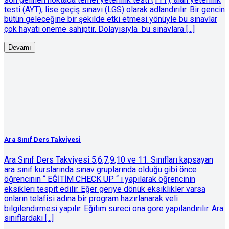
testi (AYT), lise geçiş sınavı (LGS) olarak adlandırılır. Bir gencin
bütün geleceğine bir şekilde etki etmesi yönüyle bu sınavlar
çok hayati öneme sahiptir. Dolayısıyla bu sınavlara [...]
Devamı
Ara Sınıf Ders Takviyesi
Ara Sınıf Ders Takviyesi 5,6,7,9,10 ve 11. Sınıfları kapsayan
ara sınıf kurslarında sınav gruplarında olduğu gibi önce
öğrencinin “ EĞİTİM CHECK UP “ ı yapılarak öğrencinin
eksikleri tespit edilir. Eğer geriye dönük eksiklikler varsa
onların telafisi adına bir program hazırlanarak veli
bilgilendirmesi yapılır. Eğitim süreci ona göre yapılandırılır. Ara
sınıflardaki [...]