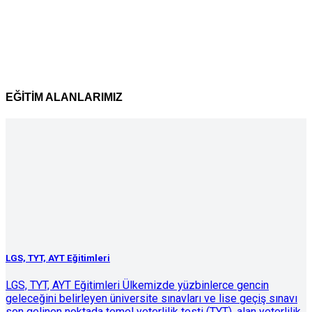
EĞİTİM ALANLARIMIZ
LGS, TYT, AYT Eğitimleri
LGS, TYT, AYT Eğitimleri Ülkemizde yüzbinlerce gencin
geleceğini belirleyen üniversite sınavları ve lise geçiş sınavı
son gelinen noktada temel yeterlilik testi (TYT), alan yeterlilik