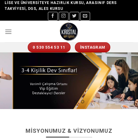
Skip
LISE VE ÜNIVERSITEYE HAZIRLIK KURSU, ARASINIF DERS
TAKVIYESI, DGS, ALES KURSU
to
content
0 530 554 53 11
İNSTAGRAM
MISYONUMUZ & VIZYONUMUZ