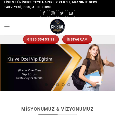
Skip
LISE VE ÜNIVERSITEYE HAZIRLIK KURSU, ARASINIF DERS
TAKVIYESI, DGS, ALES KURSU
to
content
0 530 554 53 11
İNSTAGRAM
MISYONUMUZ & VIZYONUMUZ