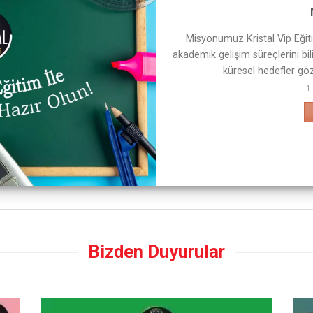
Misyonumuz Kristal Vip Eğitim
akademik gelişim süreçlerini bil
küresel hedefler göz
1
Bizden Duyurular