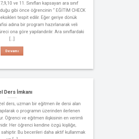
7,9,10 ve 11. Sınıfları kapsayan ara sınıf
olduğu gibi önce öğrencinin “ EĞİTİM CHECK
eksikleri tespit edilir. Eğer geriye dönük
lafisi adına bir program hazırlanarak veli
üreci ona göre yapılandırılır. Ara sınıflardaki
[...]
Devamı
l Ders İmkanı
el ders, uzman bir eğitmen ile dersi alan
pılarak o programın üzerinden ilerlenen
. Öğrenci ve eğitmen ilişkisinin en verimli
midir. Her öğrenci kendine özgü kişiliğe,
sahiptir. Bu becerileri daha aktif kullanmak