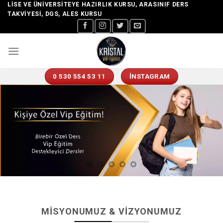
Skip
LISE VE ÜNIVERSITEYE HAZIRLIK KURSU, ARASINIF DERS
TAKVIYESI, DGS, ALES KURSU
to
content
0 530 554 53 11
İNSTAGRAM
MISYONUMUZ & VIZYONUMUZ